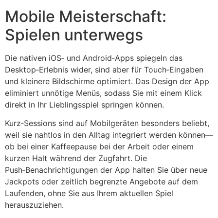
Mobile Meisterschaft:
Spielen unterwegs
Die nativen iOS‑ und Android‑Apps spiegeln das
Desktop‑Erlebnis wider, sind aber für Touch‑Eingaben
und kleinere Bildschirme optimiert. Das Design der App
eliminiert unnötige Menüs, sodass Sie mit einem Klick
direkt in Ihr Lieblingsspiel springen können.
Kurz‑Sessions sind auf Mobilgeräten besonders beliebt,
weil sie nahtlos in den Alltag integriert werden können—
ob bei einer Kaffeepause bei der Arbeit oder einem
kurzen Halt während der Zugfahrt. Die
Push‑Benachrichtigungen der App halten Sie über neue
Jackpots oder zeitlich begrenzte Angebote auf dem
Laufenden, ohne Sie aus Ihrem aktuellen Spiel
herauszuziehen.