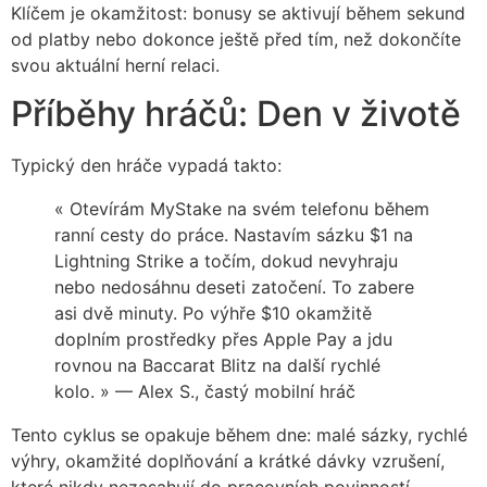
Klíčem je okamžitost: bonusy se aktivují během sekund
od platby nebo dokonce ještě před tím, než dokončíte
svou aktuální herní relaci.
Příběhy hráčů: Den v životě
Typický den hráče vypadá takto:
« Otevírám MyStake na svém telefonu během
ranní cesty do práce. Nastavím sázku $1 na
Lightning Strike a točím, dokud nevyhraju
nebo nedosáhnu deseti zatočení. To zabere
asi dvě minuty. Po výhře $10 okamžitě
doplním prostředky přes Apple Pay a jdu
rovnou na Baccarat Blitz na další rychlé
kolo. » — Alex S., častý mobilní hráč
Tento cyklus se opakuje během dne: malé sázky, rychlé
výhry, okamžité doplňování a krátké dávky vzrušení,
které nikdy nezasahují do pracovních povinností.