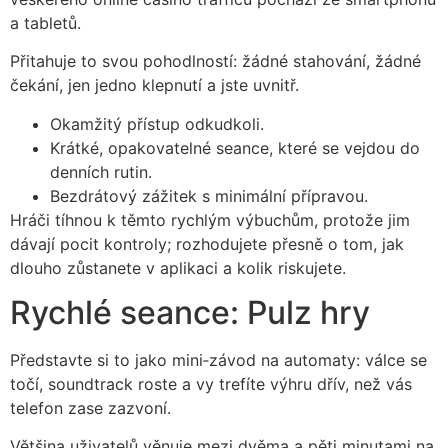
a tabletů.
Přitahuje to svou pohodlností: žádné stahování, žádné
čekání, jen jedno klepnutí a jste uvnitř.
Okamžitý přístup odkudkoli.
Krátké, opakovatelné seance, které se vejdou do
denních rutin.
Bezdrátový zážitek s minimální přípravou.
Hráči tíhnou k těmto rychlým výbuchům, protože jim
dávají pocit kontroly; rozhodujete přesně o tom, jak
dlouho zůstanete v aplikaci a kolik riskujete.
Rychlé seance: Pulz hry
Představte si to jako mini‑závod na automaty: válce se
točí, soundtrack roste a vy trefíte výhru dřív, než vás
telefon zase zazvoní.
Většina uživatelů věnuje mezi dvěma a pěti minutami na