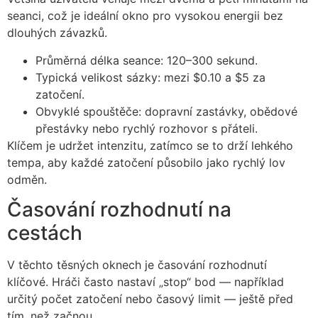
seanci, což je ideální okno pro vysokou energii bez
dlouhých závazků.
Průměrná délka seance: 120–300 sekund.
Typická velikost sázky: mezi $0.10 a $5 za
zatočení.
Obvyklé spouštěče: dopravní zastávky, obědové
přestávky nebo rychlý rozhovor s přáteli.
Klíčem je udržet intenzitu, zatímco se to drží lehkého
tempa, aby každé zatočení působilo jako rychlý lov
odměn.
Časování rozhodnutí na
cestách
V těchto těsných oknech je časování rozhodnutí
klíčové. Hráči často nastaví „stop“ bod — například
určitý počet zatočení nebo časový limit — ještě před
tím, než začnou.