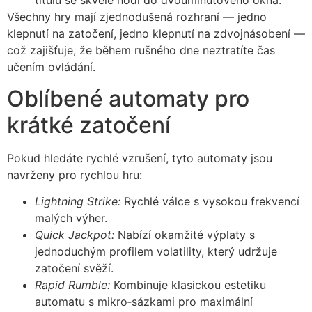
titulů se skvěle hodí do dvouminutového okna.
Všechny hry mají zjednodušená rozhraní — jedno
klepnutí na zatočení, jedno klepnutí na zdvojnásobení —
což zajišťuje, že během rušného dne neztratíte čas
učením ovládání.
Oblíbené automaty pro
krátké zatočení
Pokud hledáte rychlé vzrušení, tyto automaty jsou
navrženy pro rychlou hru:
Lightning Strike:
Rychlé válce s vysokou frekvencí
malých výher.
Quick Jackpot:
Nabízí okamžité výplaty s
jednoduchým profilem volatility, který udržuje
zatočení svěží.
Rapid Rumble:
Kombinuje klasickou estetiku
automatu s mikro‑sázkami pro maximální