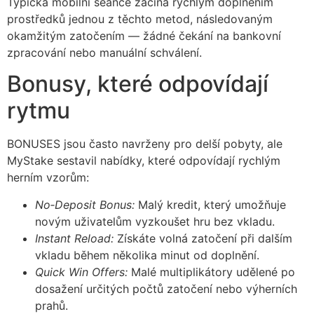
Typická mobilní seance začíná rychlým doplněním
prostředků jednou z těchto metod, následovaným
okamžitým zatočením — žádné čekání na bankovní
zpracování nebo manuální schválení.
Bonusy, které odpovídají
rytmu
BONUSES jsou často navrženy pro delší pobyty, ale
MyStake sestavil nabídky, které odpovídají rychlým
herním vzorům:
No‑Deposit Bonus:
Malý kredit, který umožňuje
novým uživatelům vyzkoušet hru bez vkladu.
Instant Reload:
Získáte volná zatočení při dalším
vkladu během několika minut od doplnění.
Quick Win Offers:
Malé multiplikátory udělené po
dosažení určitých počtů zatočení nebo výherních
prahů.