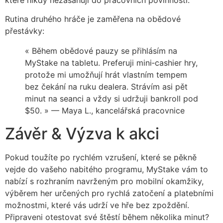
Rutina druhého hráče je zaměřena na obědové
přestávky:
« Během obědové pauzy se přihlásím na
MyStake na tabletu. Preferuji mini‑cashier hry,
protože mi umožňují hrát vlastním tempem
bez čekání na ruku dealera. Strávím asi pět
minut na seanci a vždy si udržuji bankroll pod
$50. » — Maya L., kancelářská pracovnice
Závěr & Výzva k akci
Pokud toužíte po rychlém vzrušení, které se pěkně
vejde do vašeho nabitého programu, MyStake vám to
nabízí s rozhraním navrženým pro mobilní okamžiky,
výběrem her určených pro rychlá zatočení a platebními
možnostmi, které vás udrží ve hře bez zpoždění.
Připraveni otestovat své štěstí během několika minut?