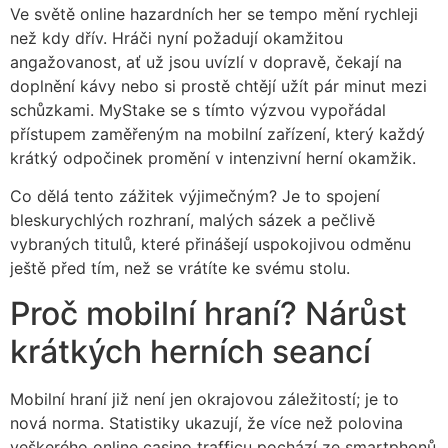
Ve světě online hazardních her se tempo mění rychleji
než kdy dřív. Hráči nyní požadují okamžitou
angažovanost, ať už jsou uvízlí v dopravě, čekají na
doplnění kávy nebo si prostě chtějí užít pár minut mezi
schůzkami. MyStake se s tímto výzvou vypořádal
přístupem zaměřeným na mobilní zařízení, který každý
krátký odpočinek promění v intenzivní herní okamžik.
Co dělá tento zážitek výjimečným? Je to spojení
bleskurychlých rozhraní, malých sázek a pečlivě
vybraných titulů, které přinášejí uspokojivou odměnu
ještě před tím, než se vrátíte ke svému stolu.
Proč mobilní hraní? Nárůst
krátkých herních seancí
Mobilní hraní již není jen okrajovou záležitostí; je to
nová norma. Statistiky ukazují, že více než polovina
veškerého online casino trafficu pochází ze smartphonů