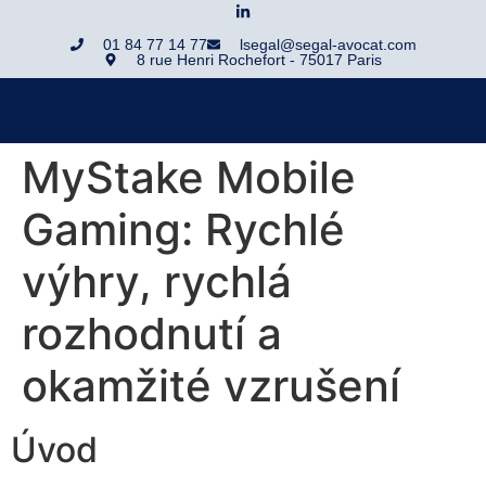
01 84 77 14 77
lsegal@segal-avocat.com
8 rue Henri Rochefort - 75017 Paris
MyStake Mobile
Gaming: Rychlé
výhry, rychlá
rozhodnutí a
okamžité vzrušení
Úvod