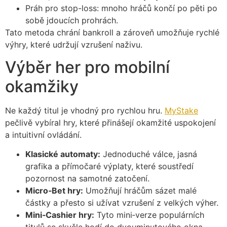
Práh pro stop-loss: mnoho hráčů končí po pěti po
sobě jdoucích prohrách.
Tato metoda chrání bankroll a zároveň umožňuje rychlé
výhry, které udržují vzrušení naživu.
Výběr her pro mobilní
okamžiky
Ne každý titul je vhodný pro rychlou hru.
MyStake
pečlivě vybíral hry, které přinášejí okamžité uspokojení
a intuitivní ovládání.
Klasické automaty:
Jednoduché válce, jasná
grafika a přímočaré výplaty, které soustředí
pozornost na samotné zatočení.
Micro‑Bet hry:
Umožňují hráčům sázet malé
částky a přesto si užívat vzrušení z velkých výher.
Mini‑Cashier hry:
Tyto mini‑verze populárních