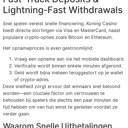
Lightning‑Fast Withdrawals
Snel spelen vereist snelle financiering. Koning Casino
biedt directe stortingen via Visa en MasterCard, naast
populaire crypto‑opties zoals Bitcoin en Ethereum.
Het opnameproces is even gestroomlijnd:
Vraag een opname aan via het mobiele dashboard.
Verificatie wordt binnen enkele minuten afgerond.
Geld wordt bijna meteen teruggestort op je wallet
of crypto‑adres.
Deze snelheid zorgt ervoor dat winnaars snel beloond
worden—een cruciale factor om vertrouwen te
behouden bij spelers die slechts een paar minuten de
tijd hebben om van hun winst te genieten voordat ze
verder gaan.
Waarom Snelle Uitbetalingen