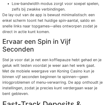
Low‑bandwidth modus zorgt voor soepel spelen,
zelfs bij zwakke verbindingen.
De lay-out van de app is bewust minimalistisch: een
enkel scherm toont het huidige spin‑aantal, saldo en
snelle links naar topgames—alles ontworpen zodat je
direct in actie kunt komen.
Ervaar een Spin in Vijf
Seconden
Stel je voor dat je net een koffiepauze hebt gehad en je
geluk wilt testen voordat je weer aan het werk gaat.
Met de mobiele weergave van Koning Casino kun je
binnen vijf seconden beginnen te spinnen—geen
inlogproblemen of menu‑verwarring. De app onthoudt je
instellingen, zodat je precies kunt verdergaan waar je
bent gebleven.
Fast‑Track Deposits &