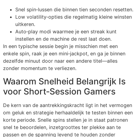
Snel spin‑lussen die binnen tien seconden resetten.
Low volatility‑opties die regelmatig kleine winsten
uitkeren.
Auto‑play modi waarmee je een streak kunt
instellen en de machine de rest laat doen.
In een typische sessie begin je misschien met een
enkele spin, raak je een mini‑jackpot, en ga je binnen
dezelfde minuut door naar een andere titel—alles
zonder momentum te verliezen.
Waarom Snelheid Belangrijk Is
voor Short‑Session Gamers
De kern van de aantrekkingskracht ligt in het vermogen
om geluk en strategie herhaaldelijk te testen binnen een
korte periode. Snelle spins stellen je in staat patronen
snel te beoordelen, inzetgroottes ter plekke aan te
passen en de spanning levend te houden zonder