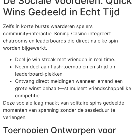
De Sociale Voordelen: Quick
Wins Gedeeld in Echt Tijd
Zelfs in korte bursts waarderen spelers
community‑interactie. Koning Casino integreert
chatrooms en leaderboards die direct na elke spin
worden bijgewerkt.
Deel je win streak met vrienden in real time.
Neem deel aan flash‑toernooien en strijd om
leaderboard‑plekken.
Ontvang direct meldingen wanneer iemand een
grote winst behaalt—stimuleert vriendschappelijke
competitie.
Deze sociale laag maakt van solitaire spins gedeelde
momenten van spanning zonder de sessieduur te
verlengen.
Toernooien Ontworpen voor