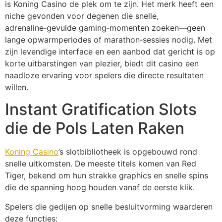
is Koning Casino de plek om te zijn. Het merk heeft een
niche gevonden voor degenen die snelle,
adrenaline‑gevulde gaming‑momenten zoeken—geen
lange opwarmperiodes of marathon‑sessies nodig. Met
zijn levendige interface en een aanbod dat gericht is op
korte uitbarstingen van plezier, biedt dit casino een
naadloze ervaring voor spelers die directe resultaten
willen.
Instant Gratification Slots
die de Pols Laten Raken
Koning Casino
’s slotbibliotheek is opgebouwd rond
snelle uitkomsten. De meeste titels komen van Red
Tiger, bekend om hun strakke graphics en snelle spins
die de spanning hoog houden vanaf de eerste klik.
Spelers die gedijen op snelle besluitvorming waarderen
deze functies: