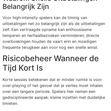
Belangrijk Zijn
Voor high‑intensity spelers kan de timing van
uitbetalingen net zo belangrijk zijn als de uitbetalingen
zelf. Een vertraagde opname kan enthousiasme
temperen en herhaalbezoeken verminderen; directe
overboekingen houden de vaart erin en moedigen
frequente terugkeer aan voor nog een snelle winst.
Risicobeheer Wanneer de
Tijd Kort Is
Korte sessies betekenen dat er minder ruimte is voor
over‑playing of het gevoel dat je verlies moet inhalen
over een langere periode. Spelers hier nemen een
gedisciplineerde aanpak: kleine inzetten met duidelijke
limieten.