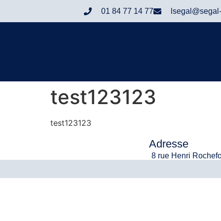
01 84 77 14 77
lsegal@segal
test123123
test123123
Adresse
8 rue Henri Rochefo